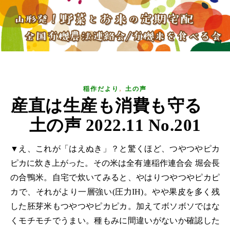
,
稲作だより
土の声
産直は生産も消費も守る
土の声 2022.11 No.201
▼え、これが「はえぬき」？と驚くほど、つやつやピカ
ピカに炊き上がった。その米は全有連稲作連合会 堀会長
の合鴨米。自宅で炊いてみると、やはりつやつやピカピ
カで、それがより一層強い(圧力IH)。やや果皮を多く残
した胚芽米もつやつやピカピカ。加えてボソボソではな
くモチモチでうまい。種もみに間違いがないか確認した