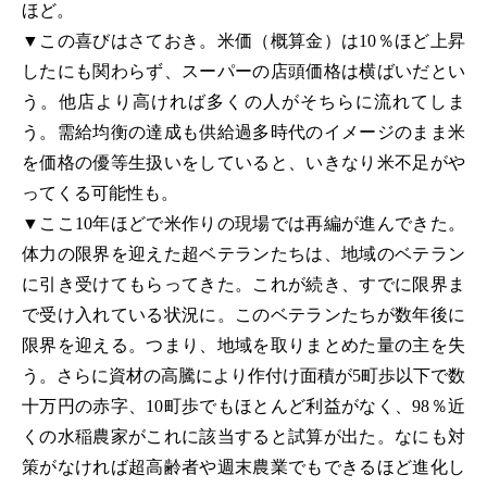
ほど。
▼この喜びはさておき。米価（概算金）は10％ほど上昇
したにも関わらず、スーパーの店頭価格は横ばいだとい
う。他店より高ければ多くの人がそちらに流れてしま
う。需給均衡の達成も供給過多時代のイメージのまま米
を価格の優等生扱いをしていると、いきなり米不足がや
ってくる可能性も。
▼ここ10年ほどで米作りの現場では再編が進んできた。
体力の限界を迎えた超ベテランたちは、地域のベテラン
に引き受けてもらってきた。これが続き、すでに限界ま
で受け入れている状況に。このベテランたちが数年後に
限界を迎える。つまり、地域を取りまとめた量の主を失
う。さらに資材の高騰により作付け面積が5町歩以下で数
十万円の赤字、10町歩でもほとんど利益がなく、98％近
くの水稲農家がこれに該当すると試算が出た。なにも対
策がなければ超高齢者や週末農業でもできるほど進化し